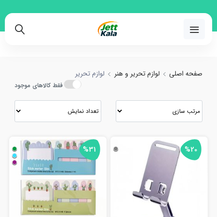
ید و مقایسه انواع لوازم تحریر با بهترین قیمت
02191018480
صفحه اصلی
لوازم تحریر و هنر
لوازم تحریر
فقط کالاهای موجود
%31
%20