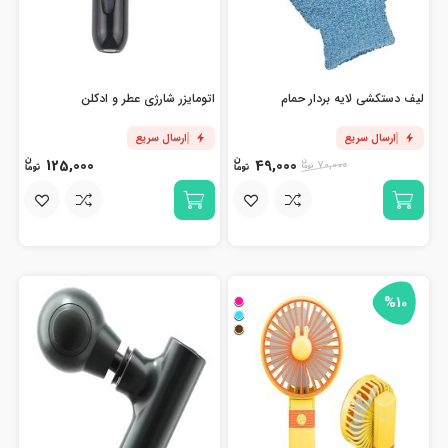
لیف دستکشی لایه بردار حمام
اتومایزر شارژی عطر و ادکلن
ارسال سریع
ارسال سریع
125,000
49,000
70,000
%10