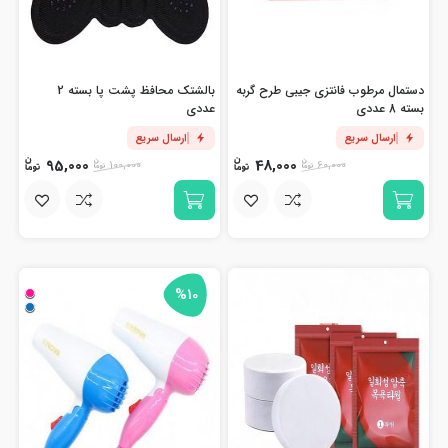
دستمال مرطوب فانتزی جیبی طرح گربه
بالشتک محافظ پشت پا بسته 2
بسته 8 عددی
عددی
ارسال سریع
ارسال سریع
95,000
48,000
100,000
60,000
%10