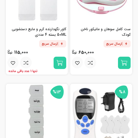
ست کامل سوهان و مانیکور ناخن
کاور نگهدارنده کرم و مایع دستشویی
کودک
50ML بسته 4 عددی
ارسال سریع
ارسال سریع
115,000
650,000
تنها 1 عدد باقی مانده
%13
%8