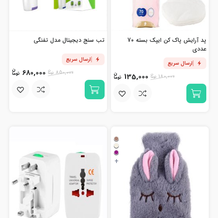
پد آرایش پاک کن ایپک بسته 70
تب سنج دیجیتال مدل تفنگی
عددی
ارسال سریع
ارسال سریع
680,000
850,000
135,000
180,000
+