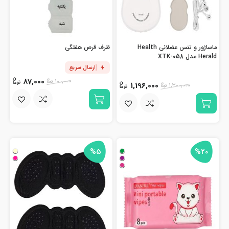
ماساژور و تنس عضلانی Health
ظرف قرص هفتگی
Herald مدل XTK-058
ارسال سریع
87,000
100,000
1,196,000
1,300,000
%5
%20