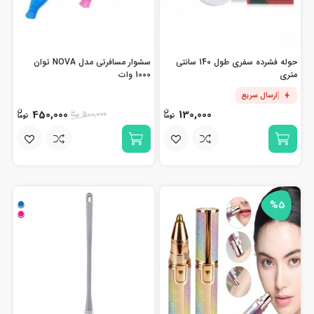
حوله فشرده سفری طول 140 سانتی
سشوار مسافرتی مدل NOVA توان
متری
1000 وات
ارسال سریع
450,000
130,000
500,000
%5