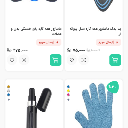
پد یدک ماساژور همه کاره مدل پروانه
ماساژور همه کاره رفع خستگی بدن و
ای
عضلات
ارسال سریع
ارسال سریع
275,000
75,000
100,000
%30
+
+