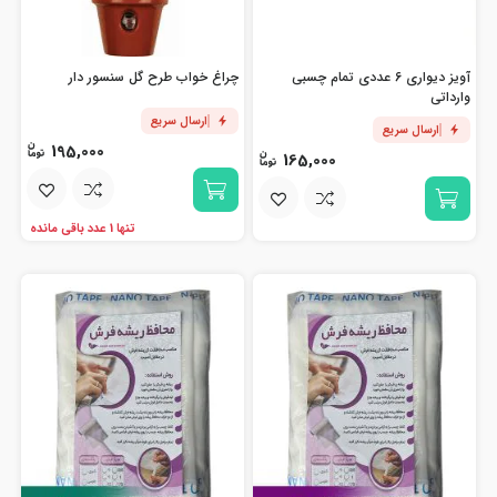
آویز دیواری 6 عددی تمام چسبی
چراغ خواب طرح گل سنسور دار
وارداتی
ارسال سریع
ارسال سریع
195,000
165,000
تنها 1 عدد باقی مانده