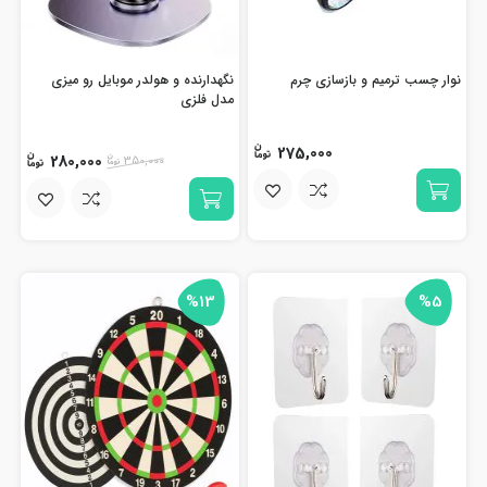
نوار چسب ترمیم و بازسازی چرم
نگهدارنده و هولدر موبایل رو میزی
مدل فلزی
275,000
280,000
350,000
%13
%5