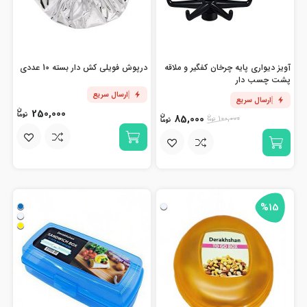
آویز دیواری پایه چرخان کفگیر و ملاقه
درپوش فویلی کش دار بسته 10 عددی
پشت چسب دار
ارسال سریع
ارسال سریع
250,000
85,000
100,000
%15