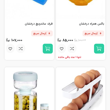
باکس همراه درخشان
ظرف ساندویچ درخشان
ارسال سریع
ارسال سریع
107,000
85,000
100,000
تنها 1 عدد باقی مانده