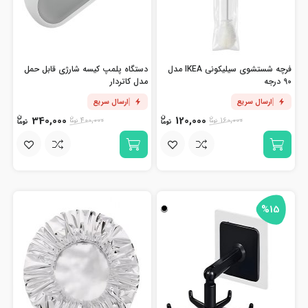
فرچه شستشوی سیلیکونی IKEA مدل
دستگاه پلمپ کیسه شارژی قابل حمل
90 درجه
مدل کاتردار
ارسال سریع
ارسال سریع
340,000
120,000
400,000
160,000
%15