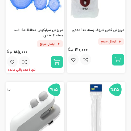
درپوش کشی ظروف بسته 100 عددی
درپوش سیلیکونی محافظ غذا السا
بسته 6 عددی
ارسال سریع
ارسال سریع
120,000
185,000
تنها 1 عدد باقی مانده
%15
%25