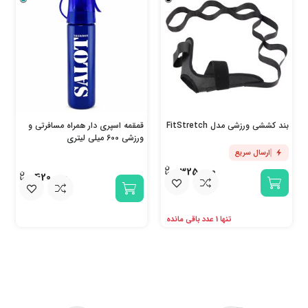
بند کششی ورزشی مدل FitStretch
قمقمه اسپری دار همراه مسافرتی و
ورزشی 600 میلی لیتری
ارسال سریع
325,000
420,000
تنها 1 عدد باقی مانده