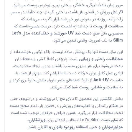
مرور زمان باعث تیرگی، خشکی و حتی پیری زودرس پوست می‌شود.
اگر اهل ورزش در فضای باز باشید، یا حتی اگر تنها چند دقیقه در مسیر
رفت‌وآمد روزانه در معرض نور خورشید قرار بگیرید، می‌دانید که
محافظت از پوست تا چه اندازه اهمیت دارد. درست همین‌جاست که
محصولی مثل
ساق دست ضد UV خورشید و خنک‌کننده مدل Let's
Silim
به یک ضرورت واقعی تبدیل می‌شود.
این ساق دست تنها یک پوشش ساده نیست؛ بلکه ترکیبی هوشمندانه از
محافظت، راحتی و زیبایی
است. پارچه‌ی کاملاً کشی و منعطف آن
باعث می‌شود برای هر سایزی مناسب باشد و بدون ایجاد محدودیت،
آزادی عمل کامل برای حرکات دست شما فراهم کند. مهم‌تر از همه، با
خاصیت
Anti-UV
از نفوذ اشعه‌های مضر ماوراء بنفش جلوگیری کرده و
به سلامت و شادابی پوست شما کمک می‌کند.
بخش انگشتی این محصول تا بالای مچ را می‌پوشاند و در نتیجه، حتی
در هنگام رانندگی یا فعالیت‌های ورزشی در فضای باز، تمام سطح دست
تحت محافظت قرار می‌گیرد. همین طراحی حرفه‌ای موجب شده است
که ساق دست Let's Silim انتخابی ایده‌آل برای
ورزشکاران،
موتورسواران و حتی استفاده روزمره بانوان و آقایان
باشد.