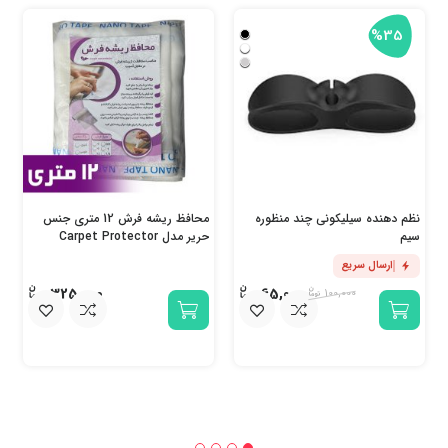
%35
نظم دهنده سیلیکونی چند منظوره
محافظ ریشه فرش 12 متری جنس
سیم
حریر مدل Carpet Protector
ارسال سریع
325,000
65,000
100,000