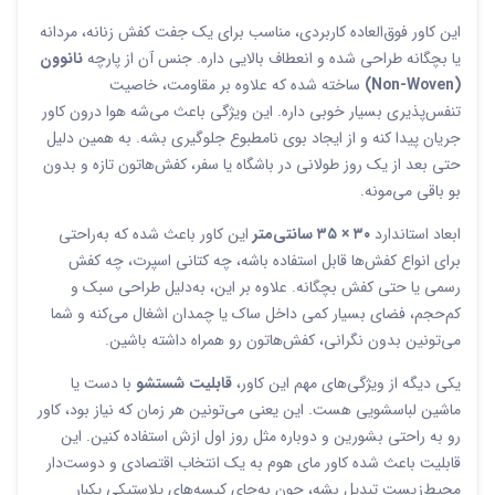
این کاور فوق‌العاده کاربردی، مناسب برای یک جفت کفش زنانه، مردانه
یا بچگانه طراحی شده و انعطاف بالایی داره. جنس آن از پارچه
نانوون
(Non-Woven)
ساخته شده که علاوه بر مقاومت، خاصیت
تنفس‌پذیری بسیار خوبی داره. این ویژگی باعث می‌شه هوا درون کاور
جریان پیدا کنه و از ایجاد بوی نامطبوع جلوگیری بشه. به همین دلیل
حتی بعد از یک روز طولانی در باشگاه یا سفر، کفش‌هاتون تازه و بدون
بو باقی می‌مونه.
ابعاد استاندارد
۳۰ × ۳۵ سانتی‌متر
این کاور باعث شده که به‌راحتی
برای انواع کفش‌ها قابل استفاده باشه، چه کتانی اسپرت، چه کفش
رسمی یا حتی کفش بچگانه. علاوه بر این، به‌دلیل طراحی سبک و
کم‌حجم، فضای بسیار کمی داخل ساک یا چمدان اشغال می‌کنه و شما
می‌تونین بدون نگرانی، کفش‌هاتون رو همراه داشته باشین.
یکی دیگه از ویژگی‌های مهم این کاور،
قابلیت شستشو
با دست یا
ماشین لباسشویی هست. این یعنی می‌تونین هر زمان که نیاز بود، کاور
رو به راحتی بشورین و دوباره مثل روز اول ازش استفاده کنین. این
قابلیت باعث شده کاور مای هوم به یک انتخاب اقتصادی و دوست‌دار
محیط‌زیست تبدیل بشه، چون به‌جای کیسه‌های پلاستیکی یکبار