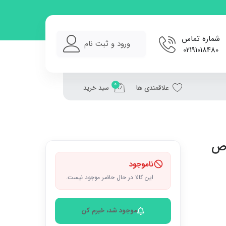
شماره تماس
ورود و ثبت نام
02191018480
0
علاقمندی ها
سبد خرید
وص
ناموجود
این کالا در حال حاضر موجود نیست.
موجود شد، خبرم کن