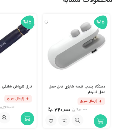
محصولات مشابه
%15
%15
دستگاه پلمپ کیسه شارژی قابل حمل
نازل کارواش شلنگی Jet
مدل کاتردار
ارسال سریع
ارسال سریع
325,000
340,000
400,000