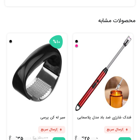
محصولات مشابه
%10
فندک شارژی ضد باد مدل پلاسمایی
سیر له کن پرسی
ارسال سریع
ارسال سریع
135,000
425,000
150,000