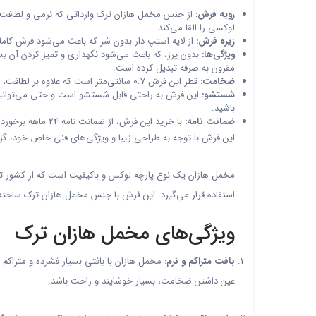
رویه فرش:
از جنس مخمل هازان ترک وارداتی که نرمی و لطاف
لوکسی را القا می‌کند.
زیره فرش:
از لایه استپ دار بدون سُر که باعث می‌شود فرش کام
ویژگی‌ها:
بدون پرز، که باعث می‌شود نگهداری و تمیز کردن آن ب
مقرون به صرفه تبدیل کرده است.
ضخامت:
قطر این فرش 0.7 سانتی‌متر است که علاوه بر لطافت، راحتی بیشتری را هنگام استفاده فراهم می‌کند.
شستشو:
این فرش به راحتی قابل شستشو است و حتی می‌توانید 
باشید.
ضمانت نامه:
با خرید این فرش، از ضمانت نامه 24 ماهه برخوردار خواهید شد که تضمین کننده کیفیت و دوام بالای آن است.
این فرش با توجه به طراحی زیبا و ویژگی‌های فنی خاص خود، گز
مخمل هازان یک نوع پارچه لوکس و باکیفیت است که از کشور ترک
استفاده قرار می‌گیرد. این فرش با جنس مخمل هازان ترک ساخته 
ویژگی‌های مخمل هازان ترک
بافت متراکم و نرم:
مخمل هازان با بافتی بسیار فشرده و متراکم
عین داشتن ضخامت، بسیار خوشایند و راحت باشد.