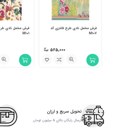
فرش مخمل نادی طرح فانتزی کد
فرش مخمل نادی طرح 
M101
M107
525,000
تحویل سریع و ارزان
ارسال رایگان بالای 5 میلیون تومان