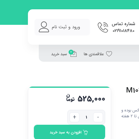
شماره تماس
ورود و ثبت نام
02191018480
0
علاقمندی ها
سبد خرید
525,000
کس بوده و
هزینه تیپاکس تا آدرس گیرنده به صورت پس کرایه است. تحویل تا 2 هفته
افزودن به سبد خرید