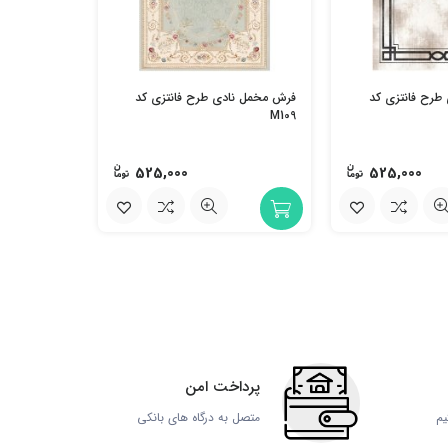
فرش مخمل نا
M108
طرح فانتزی کد
فرش مخمل نادی طرح فانتزی کد
M109
525,000
525,000
پرداخت امن
یم
متصل به درگاه های بانکی