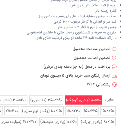
زیره از لایه استپ دار بدون سُر
کناره ریشه دار
سبک با جنس مشابه فرش های ابریشمی و بدون پرز
ضد سر و لغزش با گرماژ مرغوب 1000 گرمی
جنس لطیف و نرم با قطر 0.7 سانتی متر
مقرون به صرفه و شستشوی راحت حتی با ماشین لباسشویی
با ارائه ضمانت نامه 24 ماهه تولیدی فرشینه طلای نادی
تضمین سلامت محصول
تضمین اصالت محصول
پرداخت در محل (به جز دسته بندی فرش)
ارسال رایگان سبد خرید بالای 5 میلیون تومان
پشتیبانی 7/24
سایز :
50×80 (پادری کوچک)
260×350 (نه متری)
200×300 (شش متری)
250×150
225×150
230×150
150×100 (یک و نیم متری)
300×75
75
150×80 (پادری بزرگ)
60×100 (پادری متوسط)
300×400 (دوازده متری)