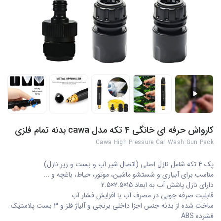
کارواش حرفه ای خانگی 4 تکه مدل cawa بدنه تمام فلزی
Cawa High Pressure Car Wash Gun Pack
پک 4 تکه شامل نازل اصلی (اتصال شیر آب و بست و زیر نازل)
مناسب برای آبیاری و شستشو ماشین، موتور، حیاط، باغچه و ...
دارای نازل پاشش آب به ابعاد 15×2.5×2.5
قابلیت صرفه جویی در مصرف آب با افزایش فشار آب
ساخت شده از بدنه جنس اجزا داخلی برنجی و آلیاژ فلز و 3 بست پلاستیک
فشرده ABS