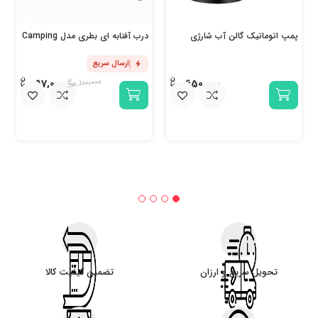
پمپ اتوماتیک گالن آب شارژی
درب آفتابه ای بطری مدل Camping
ارسال سریع
97,000
650,000
100,000
تحویل سریع و ارزان
تضمین کیفیت کالا