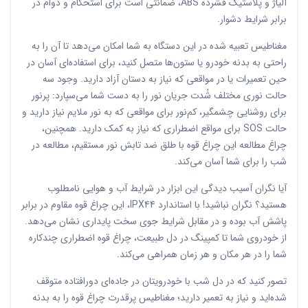
آلیاژ و پلاستیک فشرده ABS، ضمانتی است برای استحکام و دوام در
برابر شرایط دشوار.
مغناطیس تعبیه شده در این دستگاه به شما امکان می‌دهد تا آن را به
راحتی به بدنه خودرو یا ستون‌ها متصل کنید، برای استفاده‌ای آسان در
حین تعمیرات یا در مواقعی که نیاز به دستان آزاد دارید. وجود سه
حالت نوری مختلف شُدت جریان نور را به دست شما می‌سپارد: پرنور
برای روشنایی چشمگیر، کم‌نور برای مواقعی که به نور ملایم نیاز دارید و
حالت SOS برای مواقع اضطراری که نیاز به کمک دارید. همچنین،
چراغ مطالعه این چراغ قوه با طلق ضد تابش نور مستقیم، مطالعه در
شب را برای شما آسان می‌کند.
آیا نگران آسیب دیدگی این ابزار در شرایط آب و هوایی نامطلوب
هستید؟ نگران نباشید! با استاندارد IPX44، این چراغ قوه مقاوم در برابر
پاشش آب بوده و در مقابل شرایط جوی سخت پایداری نشان می‌دهد.
از خودروی شما تا کمپینگ در دل طبیعت، چراغ قوه اضطراری چندکاره
شما را در هر مکان و هر زمان همراهی می‌کند.
تصور کنید که در دل شب با خودرویتان در جاده‌ای دورافتاده متوقف
شده‌اید و نیاز به تعمیر دارید؛ مغناطیس پرقدرت چراغ قوه را به بدنه