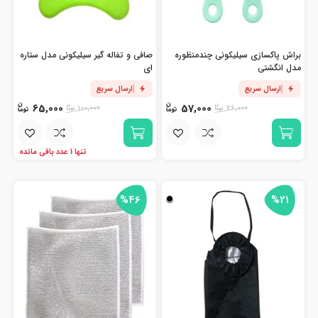
براش پاکسازی سیلیکونی چندمنظوره
صافی و تفاله گیر سیلیکونی مدل ستاره
مدل انگشتی
ای
ارسال سریع
ارسال سریع
65,000
57,000
100,000
76,000
تنها 1 عدد باقی مانده
%46
%21