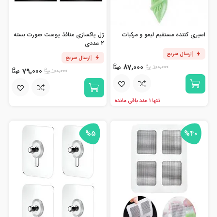
اسپری کننده مستقیم لیمو و مرکبات
ژل پاکسازی منافذ پوست صورت بسته
2 عددی
ارسال سریع
ارسال سریع
87,000
100,000
79,000
100,000
تنها 1 عدد باقی مانده
%5
%40