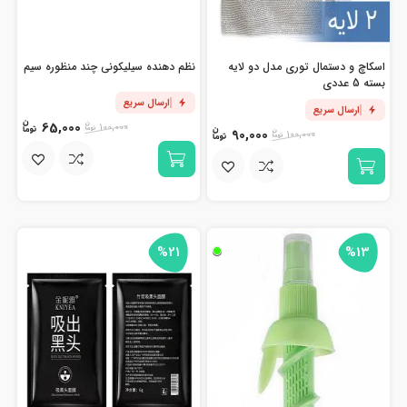
اسکاچ و دستمال توری مدل دو لایه
نظم دهنده سیلیکونی چند منظوره سیم
بسته 5 عددی
ارسال سریع
ارسال سریع
65,000
100,000
90,000
100,000
%21
%13