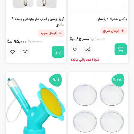
باکس همراه درخشان
آویز چسبی قلاب دار وارداتی بسته 4
عددی
ارسال سریع
ارسال سریع
85,000
100,000
95,000
100,000
تنها 1 عدد باقی مانده
%11
%25