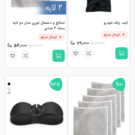
کیف زباله خودرو
اسکاچ و دستمال توری مدل دو لایه
بسته 3 عددی
ارسال سریع
ارسال سریع
79,000
100,000
54,000
100,000
%35
%10