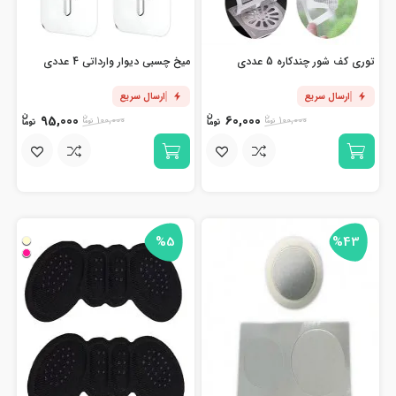
توری کف شور چندکاره 5 عددی
میخ چسبی دیوار وارداتی 4 عددی
ارسال سریع
ارسال سریع
95,000
60,000
100,000
100,000
%5
%43