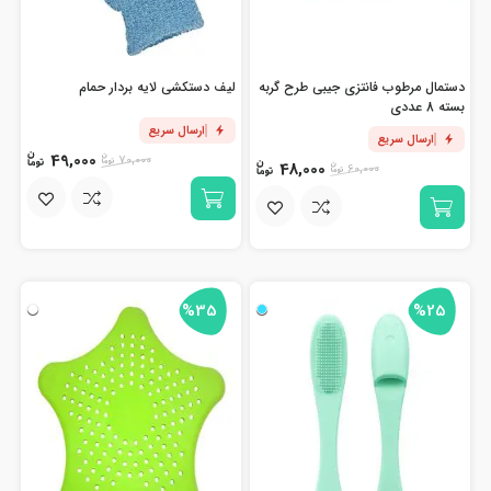
دستمال مرطوب فانتزی جیبی طرح گربه
لیف دستکشی لایه بردار حمام
بسته 8 عددی
ارسال سریع
ارسال سریع
49,000
70,000
48,000
60,000
%35
%25