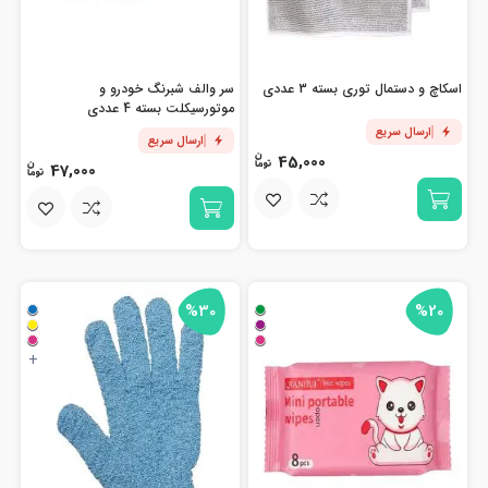
اسکاچ و دستمال توری بسته 3 عددی
سر والف شبرنگ خودرو و
موتورسیکلت بسته 4 عددی
ارسال سریع
ارسال سریع
45,000
47,000
%30
%20
+