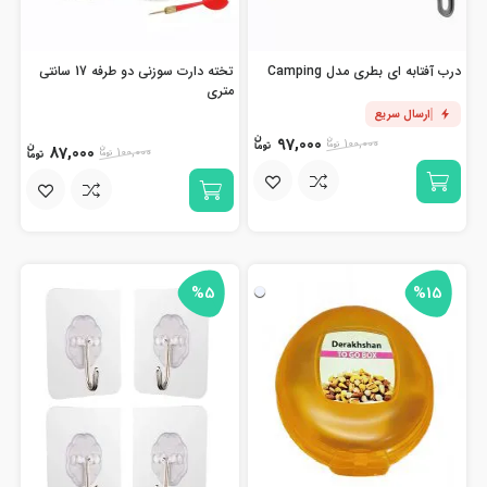
درب آفتابه ای بطری مدل Camping
تخته دارت سوزنی دو طرفه 17 سانتی
متری
ارسال سریع
97,000
100,000
87,000
100,000
%5
%15