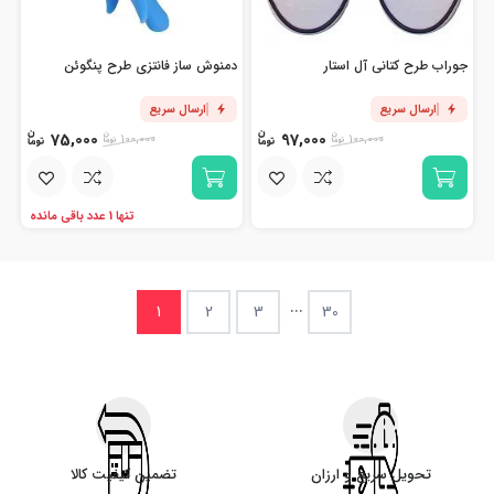
جوراب طرح کتانی آل استار
دمنوش ساز فانتزی طرح پنگوئن
ارسال سریع
ارسال سریع
75,000
97,000
100,000
100,000
تنها 1 عدد باقی مانده
...
1
2
3
30
تحویل سریع و ارزان
تضمین کیفیت کالا