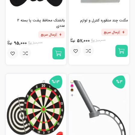
مگنت چند منظوره کنترل و لوازم
بالشتک محافظ پشت پا بسته 2
عددی
ارسال سریع
ارسال سریع
57,000
100,000
95,000
100,000
%13
%3
+