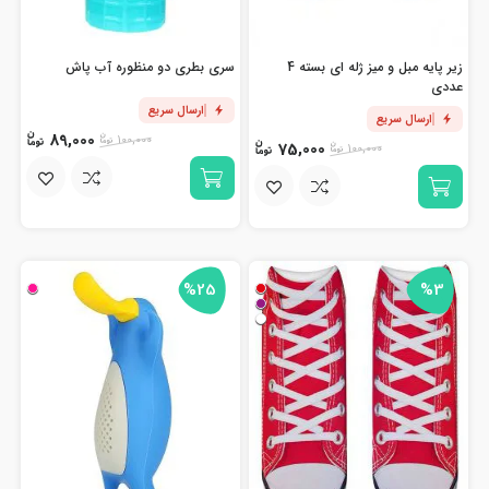
زیر پایه مبل و میز ژله ای بسته 4
سری بطری دو منظوره آب پاش
عددی
ارسال سریع
ارسال سریع
89,000
100,000
75,000
100,000
%25
%3